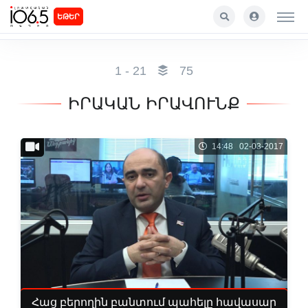
ԵԹԵՐ
1 - 21
75
ԻՐԱԿԱՆ ԻՐԱՎՈՒՆՔ
14:48 02-03-2017
Հաց բերողին բանտում պահելը հավասար