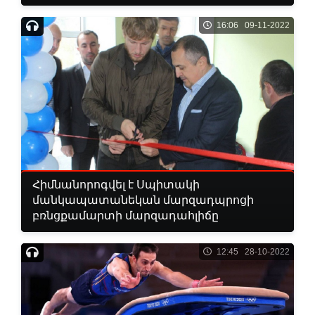
16:06 09-11-2022
Հիմնանորոգվել է Սպիտակի
մանկապատանեկան մարզադպրոցի
բռնցքամարտի մարզադահլիճը
12:45 28-10-2022