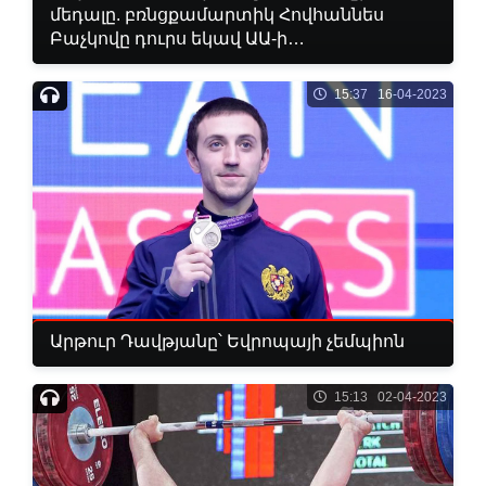
մեդալը. բռնցքամարտիկ Հովհաննես
Բաչկովը դուրս եկավ ԱԱ-ի
կիսաեզրափակիչ
15:37 16-04-2023
Արթուր Դավթյանը՝ Եվրոպայի չեմպիոն
15:13 02-04-2023