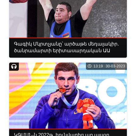
Գագիկ Մկրտչյանը՝ արծաթե մեդալակիր․
ծանրամարտի երիտասարդական ԱԱ
13:19 30-03-2023
ԿԳՄՍՆ-ն 2022թ․ հունվարից առ այսօր