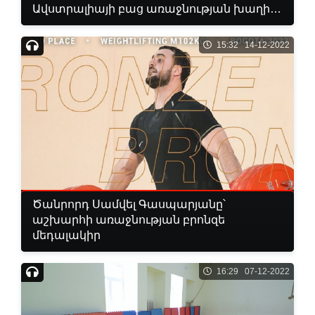
Ավստրալիայի բաց առաջնության խաղից
հետո
15:32 14-12-2022
Ծանրորդ Սամվել Գասպարյանը՝
աշխարհի առաջնության բրոնզե
մեդալակիր
16:29 07-12-2022