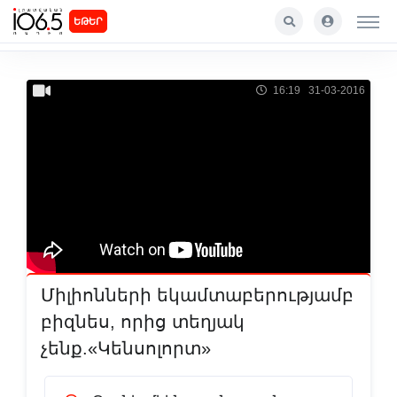
ԵԹԵՐ
16:19 31-03-2016
Միլիոնների եկամտաբերությամբ
բիզնես, որից տեղյակ
չենք.«Կենսոլորտ»