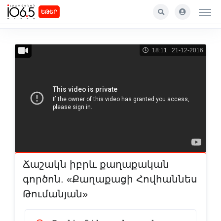
ԵԹԵՐ
18:11 21-12-2016
Ճաշակն իբրև քաղաքական
գործոն. «Քաղաքացի Հովհաննես
Թումանյան»