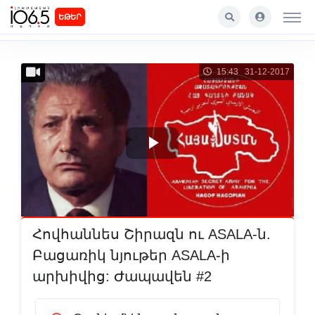
ԵԹԵՐ
15:43 31-12-2017
P
l
a
Հովհաննես Շիրազն ու ASALA-ն.
y
Բացառիկ նյութեր ASALA-ի
արխիվից: Ժապավեն #2
V