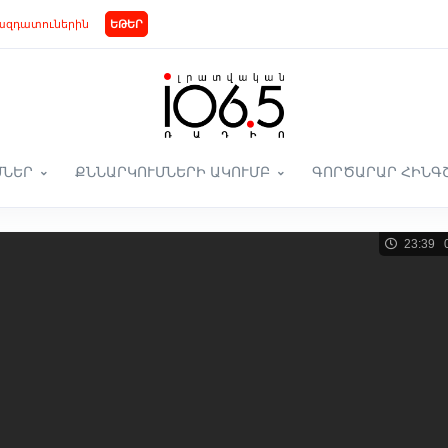
ազդատուներին
ԵԹԵՐ
ՄՆԵՐ
ՔՆՆԱՐԿՈՒՄՆԵՐԻ ԱԿՈՒՄԲ
ԳՈՐԾԱՐԱՐ ՀԻՆԳ
23:39 0