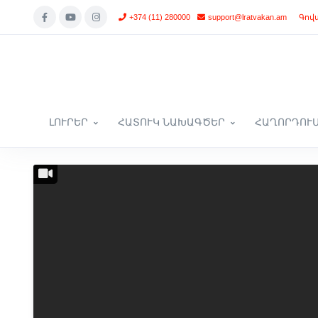
+374 (11) 280000
support@lratvakan.am
Գով
ԼՈՒՐԵՐ
ՀԱՏՈՒԿ ՆԱԽԱԳԾԵՐ
ՀԱՂՈՐԴՈՒ