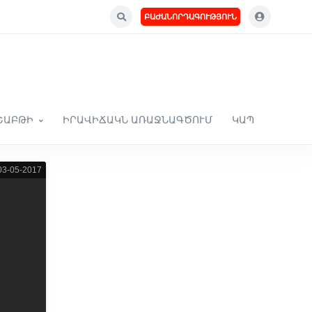
ԲԱԺԱՆՈՐԴԱԳՈՒԹՅՈՒՆ
ՇԱԲԹԻ
ԻՐԱՎԻՃԱԿՆ ԱՌԱՋՆԱԳԾՈՒՄ
ԿԱՊ
3-05-2017