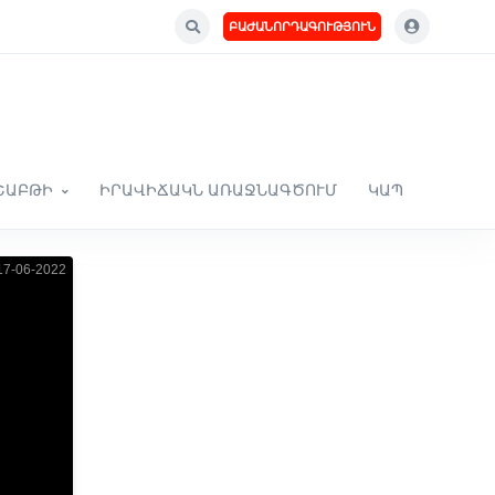
ԲԱԺԱՆՈՐԴԱԳՈՒԹՅՈՒՆ
ՇԱԲԹԻ
ԻՐԱՎԻՃԱԿՆ ԱՌԱՋՆԱԳԾՈՒՄ
ԿԱՊ
7-06-2022