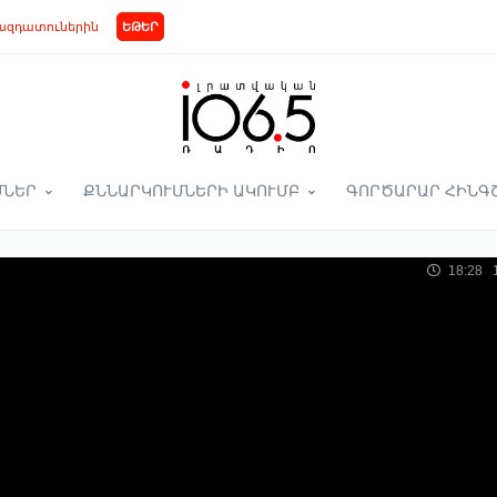
ազդատուներին
ԵԹԵՐ
ՄՆԵՐ
ՔՆՆԱՐԿՈՒՄՆԵՐԻ ԱԿՈՒՄԲ
ԳՈՐԾԱՐԱՐ ՀԻՆԳ
18:28 1