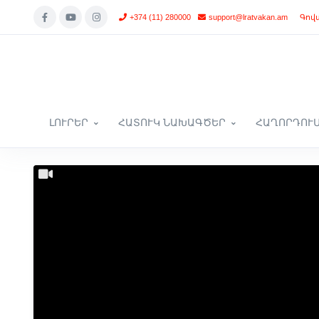
+374 (11) 280000
support@lratvakan.am
Գով
ԼՈՒՐԵՐ
ՀԱՏՈՒԿ ՆԱԽԱԳԾԵՐ
ՀԱՂՈՐԴՈՒ