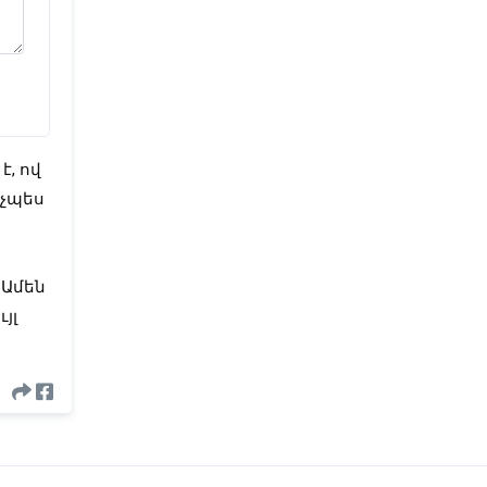
 ով 
չպես 
Ամեն 
լ 