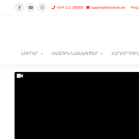
+374 (11) 280000
support@lratvakan.am
Գով
ԼՈՒՐԵՐ
ՀԱՏՈՒԿ ՆԱԽԱԳԾԵՐ
ՀԱՂՈՐԴՈՒ