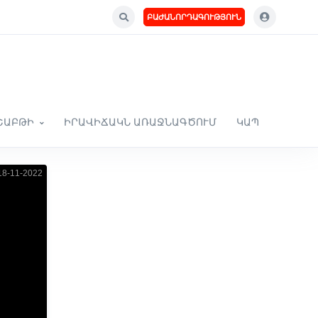
ԲԱԺԱՆՈՐԴԱԳՈՒԹՅՈՒՆ
ՇԱԲԹԻ
ԻՐԱՎԻՃԱԿՆ ԱՌԱՋՆԱԳԾՈՒՄ
ԿԱՊ
8-11-2022