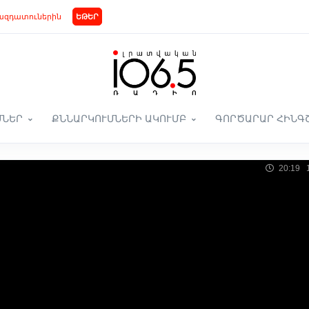
ազդատուներին
ԵԹԵՐ
ՄՆԵՐ
ՔՆՆԱՐԿՈՒՄՆԵՐԻ ԱԿՈՒՄԲ
ԳՈՐԾԱՐԱՐ ՀԻՆԳ
20:19 1