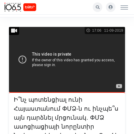
ԵԹԵՐ
17:06 11-09-2019
Ի՞նչ պոտենցիալ ունի
Հայաստանում ՓՄՁ-ն ու ինչպե՞ս
այն դարձնել մրցունակ. ՓՄՁ
ասոցիացիայի նորընտիր