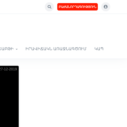
ԲԱԺԱՆՈՐԴԱԳՈՒԹՅՈՒՆ
ՇԱԲԹԻ
ԻՐԱՎԻՃԱԿՆ ԱՌԱՋՆԱԳԾՈՒՄ
ԿԱՊ
7-12-2019