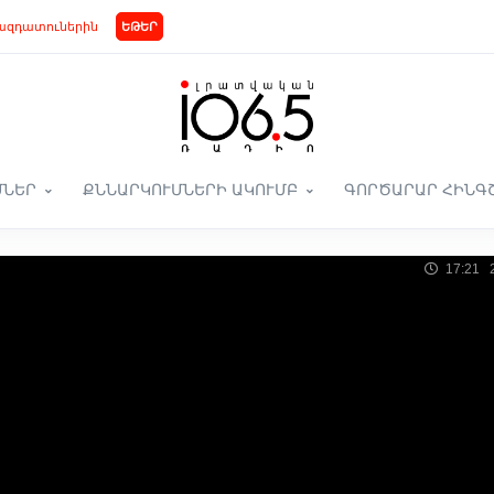
ազդատուներին
ԵԹԵՐ
ՄՆԵՐ
ՔՆՆԱՐԿՈՒՄՆԵՐԻ ԱԿՈՒՄԲ
ԳՈՐԾԱՐԱՐ ՀԻՆԳ
17:21 2