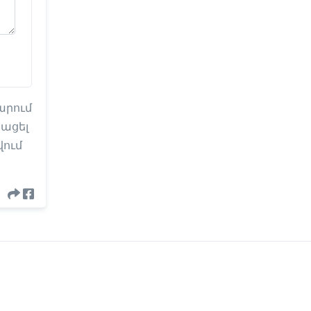
արում
բացել
վում