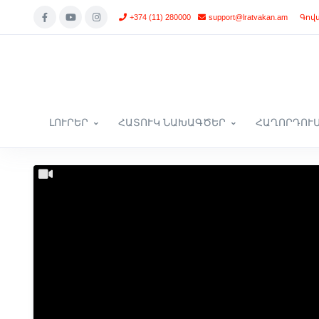
+374 (11) 280000
support@lratvakan.am
Գով
ԼՈՒՐԵՐ
ՀԱՏՈՒԿ ՆԱԽԱԳԾԵՐ
ՀԱՂՈՐԴՈՒ