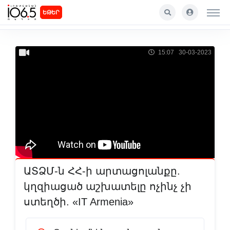
ԵԹԵՐ
15:07 30-03-2023
ԱՏՁՄ-ն ՀՀ-ի արտացոլանքը.
կղզիացած աշխատելը ոչինչ չի
ստեղծի. «IT Armenia»