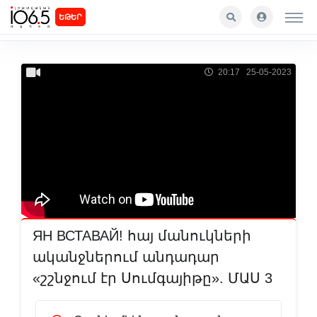
ԵԹԵՐ
20:17 25-05-2023
ЯН ВСТАВАЙ! հայ մանուկների
ականջներում անդադար
«շշնջում էր Սումգայիթը». ՄԱՍ 3