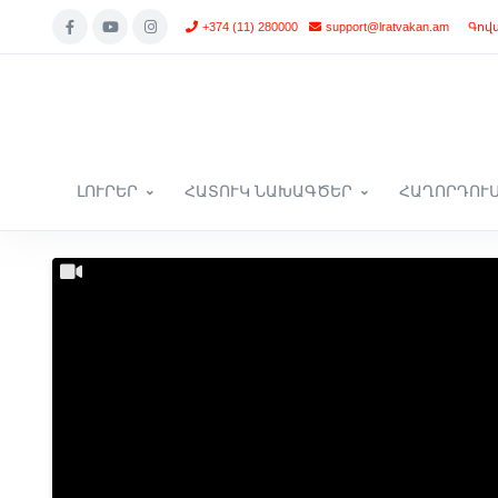
+374 (11) 280000
support@lratvakan.am
Գով
ԼՈՒՐԵՐ
ՀԱՏՈՒԿ ՆԱԽԱԳԾԵՐ
ՀԱՂՈՐԴՈՒ