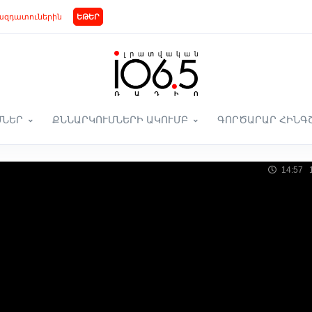
ազդատուներին
ԵԹԵՐ
ՄՆԵՐ
ՔՆՆԱՐԿՈՒՄՆԵՐԻ ԱԿՈՒՄԲ
ԳՈՐԾԱՐԱՐ ՀԻՆԳ
14:57 1