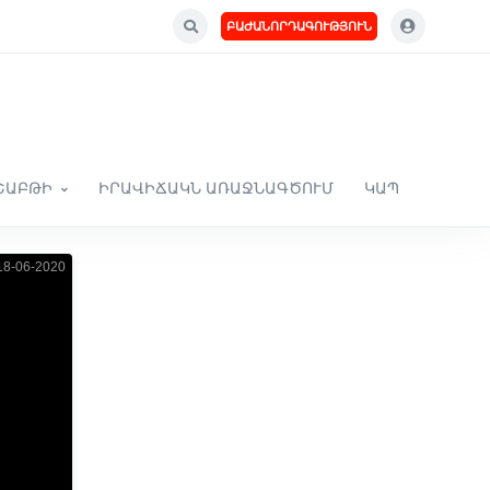
ԲԱԺԱՆՈՐԴԱԳՈՒԹՅՈՒՆ
ՇԱԲԹԻ
ԻՐԱՎԻՃԱԿՆ ԱՌԱՋՆԱԳԾՈՒՄ
ԿԱՊ
8-06-2020