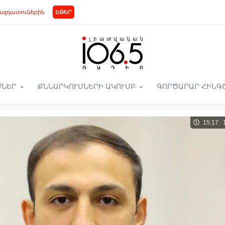
ազդատուներին
ԵԹԵՐ
ՄՆԵՐ
ՔՆՆԱՐԿՈՒՄՆԵՐԻ ԱԿՈՒՄԲ
ԳՈՐԾԱՐԱՐ ՀԻՆԳ
15:17 1