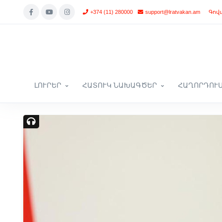
+374 (11) 280000
support@lratvakan.am
Գով
ԼՈՒՐԵՐ
ՀԱՏՈՒԿ ՆԱԽԱԳԾԵՐ
ՀԱՂՈՐԴՈՒ