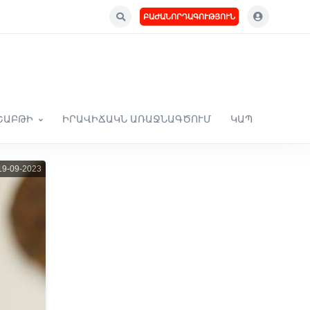
ԲԱԺԱՆՈՐԴԱԳՈՒԹՅՈՒՆ
ՇԱԲԹԻ
ԻՐԱՎԻՃԱԿՆ ԱՌԱՋՆԱԳԾՈՒՄ
ԿԱՊ
9-09-2023