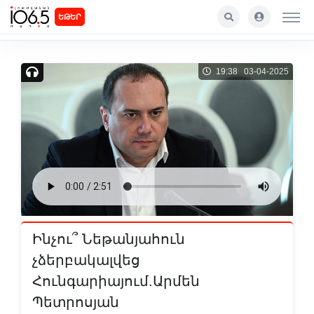
ԵԹԵՐ
19:38 03-04-2025
Ինչու՞ Նեթանյահուն
չձերբակալվեց
Հունգարիայում.Արմեն
Պետրոսյան